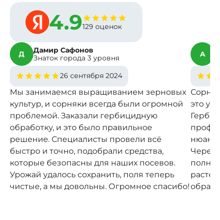
4.9
129 оценок
Дамир Сафонов
А
Д
А
Знаток города 3 уровня
З
26 сентября 2024
Мы занимаемся выращиванием зерновых
Сорняк
культур, и сорняки всегда были огромной
это уг
проблемой. Заказали гербицидную
Гербиц
обработку, и это было правильное
профес
решение. Специалисты провели всё
нюансы
быстро и точно, подобрали средства,
Через 
которые безопасны для наших посевов.
полнос
Урожай удалось сохранить, поля теперь
растен
чистые, а мы довольны. Огромное спасибо!
обраща