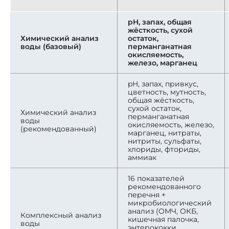
pH, запах, общая
жёсткость, сухой
Химический анализ
остаток,
воды (базовый)
перманганатная
окисляемость,
железо, марганец
pH, запах, привкус,
цветность, мутность,
общая жёсткость,
сухой остаток,
Химический анализ
перманганатная
воды
окисляемость, железо,
(рекомендованный)
марганец, нитраты,
нитриты, сульфаты,
хлориды, фториды,
аммиак
16 показателей
рекомендованного
перечня +
микробиологический
анализ (ОМЧ, ОКБ,
Комплексный анализ
кишечная палочка,
воды
энтерококки,