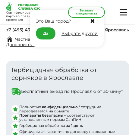
Вызвать
Сертифицированный
специалиста
партнер правительства
Ярославля
Это Ваш город?
+7 (495) 431-11-45
г. Ярославль
Выбрать другой
Да
Частная дезинфекция в Ярославле
/
Дополнительно
/
Гербицидная обработка
Гербицидная обработка от
сорняков в Ярославле
Бесплатный выезд по Ярославлю от 30 минут
Полностью
конфиденциально
/ сотрудник
Заявка отправлена
переодевается на объекте
Препараты безопасны
– соответствуют
В ближайшее время
установленным нормам СанПиН
с вами свяжется менеджер
Гербицидная обработка
за 1 день
Официальная гарантия по договору на оказанные