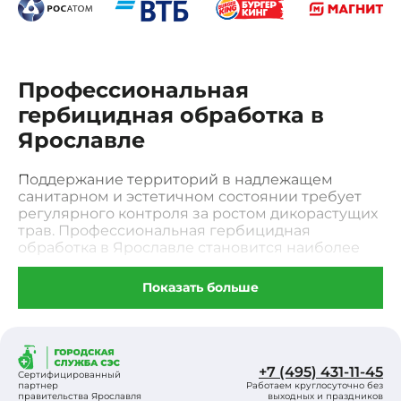
Профессиональная
гербицидная обработка в
Ярославле
Поддержание территорий в надлежащем
санитарном и эстетичном состоянии требует
регулярного контроля за ростом дикорастущих
трав. Профессиональная гербицидная
обработка в Ярославле становится наиболее
эффективным решением для владельцев
частных участков, промышленных зон и
Показать больше
муниципальных объектов. В отличие от
механического скашивания, которое лишь
временно удаляет надземную часть, системное
уничтожение нежелательной растительности
позволяет воздействовать на корень сорняка,
+7 (495) 431-11-45
Сертифицированный
предотвращая его повторное появление в
партнер
Работаем круглосуточно без
правительства Ярославля
выходных и праздников
текущем сезоне. Наша служба использует