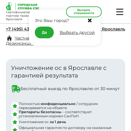
Вызвать
Сертифицированный
специалиста
партнер правительства
Ярославля
Это Ваш город?
+7 (495) 431-11-45
г. Ярославль
Выбрать другой
Да
Частная дезинфекция в Ярославле
/
Дезинсекция
/
Уничтожение ос
Уничтожение ос в Ярославле с
гарантией результата
Заявка отправлена
Бесплатный выезд по Ярославлю от 30 минут
В ближайшее время
с вами свяжется менеджер
Полностью
конфиденциально
/ сотрудник
переодевается на объекте
Препараты безопасны
– соответствуют
установленным нормам СанПиН
Уничтожение ос
за 1 день
Официальная гарантия по договору на оказанные