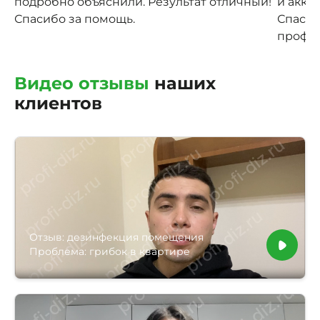
подробно объяснили. Результат отличный!
и акку
Спасибо за помощь.
Спасиб
профес
Видео отзывы
наших
клиентов
Отзыв: дезинфекция помещения
Проблема: грибок в квартире