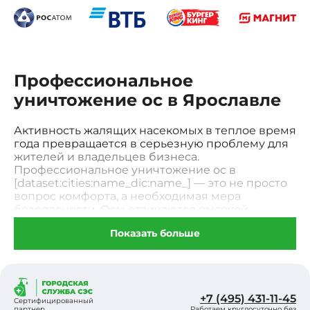
Профессиональное
уничтожение ос в Ярославле
Активность жалящих насекомых в теплое время
года превращается в серьезную проблему для
жителей и владельцев бизнеса.
Профессиональное уничтожение ос в
[dataset:cities:name_dic:name_] — это не просто
вопрос комфорта, а необходимая мера
безопасности. Осы отличаются высокой
агрессивностью и способны нападать без
Показать больше
видимой причины, защищая свою территорию
в радиусе нескольких десятков метров. Укусы
этих насекомых крайне болезненны и могут
спровоцировать анафилактический шок даже у
людей, не склонных к аллергии.
+7 (495) 431-11-45
Самостоятельные попытки убрать гнездо часто
Сертифицированный
партнер
Работаем круглосуточно без