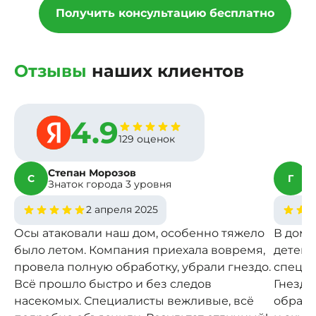
Получить консультацию бесплатно
Отзывы
наших клиентов
4.9
129 оценок
Степан Морозов
Г
С
Г
Знаток города 3 уровня
З
2 апреля 2025
Осы атаковали наш дом, особенно тяжело
В доме
было летом. Компания приехала вовремя,
детей.
провела полную обработку, убрали гнездо.
специа
Всё прошло быстро и без следов
Гнездо
насекомых. Специалисты вежливые, всё
обрабо